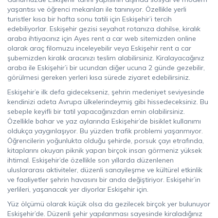
yaşantısı ve öğrenci mekanları ile tanınıyor. Özellikle yerli
turistler kısa bir hafta sonu tatili için Eskişehir’i tercih
edebiliyorlar. Eskişehir gezisi seyahat rotanıza dahilse, kiralık
araba ihtiyacınız için Ayes rent a car web sitemizden online
olarak araç filomuzu inceleyebilir veya Eskişehir rent a car
şubemizden kiralık aracınızı teslim alabilirsiniz. Kiralayacağınız
araba ile Eskişehir’i bir ucundan diğer ucuna 2 günde gezebilir,
görülmesi gereken yerleri kısa sürede ziyaret edebilirsiniz.
Eskişehir’e ilk defa gidecekseniz, şehrin medeniyet seviyesinde
kendinizi adeta Avrupa ülkelerindeymiş gibi hissedeceksiniz. Bu
sebeple keyifli bir tatil yapacağınızdan emin olabilirsiniz.
Özellikle bahar ve yaz aylarında Eskişehir’de bisiklet kullanımı
oldukça yaygınlaşıyor. Bu yüzden trafik problemi yaşanmıyor.
Öğrencilerin yoğunlukta olduğu şehirde, porsuk çayı etrafında,
kitaplarını okuyan piknik yapan birçok insan görmeniz yüksek
ihtimal. Eskişehir’de özellikle son yıllarda düzenlenen
uluslararası aktiviteler, düzenli sanayileşme ve kültürel etkinlik
ve faaliyetler şehrin havasını bir anda değiştiriyor. Eskişehir’in
yerlileri, yaşanacak yer diyorlar Eskişehir için.
Yüz ölçümü olarak küçük olsa da gezilecek birçok yer bulunuyor
Eskişehir’de. Düzenli şehir yapılanması sayesinde kiraladığınız