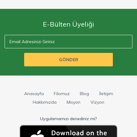
E-Bülten Üyeliği
GÖNDER
Anasayfa
Filomuz
Blog
İletişim
Hakkımızda
Misyon
Vizyon
Uygulamamızı denediniz mi?