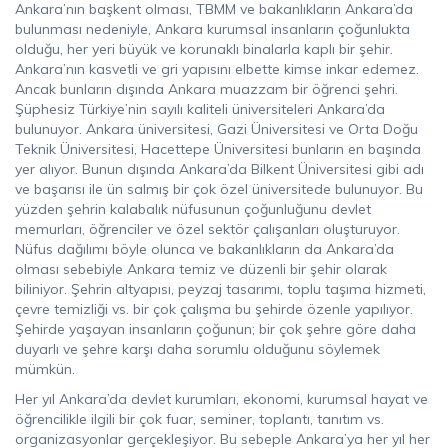
Ankara’nın başkent olması, TBMM ve bakanlıkların Ankara’da
bulunması nedeniyle, Ankara kurumsal insanların çoğunlukta
olduğu, her yeri büyük ve korunaklı binalarla kaplı bir şehir.
Ankara’nın kasvetli ve gri yapısını elbette kimse inkar edemez.
Ancak bunların dışında Ankara muazzam bir öğrenci şehri.
Şüphesiz Türkiye’nin sayılı kaliteli üniversiteleri Ankara’da
bulunuyor. Ankara üniversitesi, Gazi Üniversitesi ve Orta Doğu
Teknik Üniversitesi, Hacettepe Üniversitesi bunların en başında
yer alıyor. Bunun dışında Ankara’da Bilkent Üniversitesi gibi adı
ve başarısı ile ün salmış bir çok özel üniversitede bulunuyor. Bu
yüzden şehrin kalabalık nüfusunun çoğunluğunu devlet
memurları, öğrenciler ve özel sektör çalışanları oluşturuyor.
Nüfus dağılımı böyle olunca ve bakanlıkların da Ankara’da
olması sebebiyle Ankara temiz ve düzenli bir şehir olarak
biliniyor. Şehrin altyapısı, peyzaj tasarımı, toplu taşıma hizmeti,
çevre temizliği vs. bir çok çalışma bu şehirde özenle yapılıyor.
Şehirde yaşayan insanların çoğunun; bir çok şehre göre daha
duyarlı ve şehre karşı daha sorumlu olduğunu söylemek
mümkün.
Her yıl Ankara’da devlet kurumları, ekonomi, kurumsal hayat ve
öğrencilikle ilgili bir çok fuar, seminer, toplantı, tanıtım vs.
organizasyonlar gerçekleşiyor. Bu sebeple Ankara’ya her yıl her