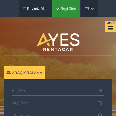
Bayimiz Olun
Bayi Girişi
TR
MENÜ
ARAÇ KİRALAMA
Alış Yeri