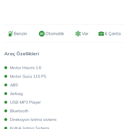
Benzin
Otomatik
Var
6 Çanta
Araç Özellikleri
Motor Hacmi 1.6
Motor Gücü 115 PS
ABS
Aırbag
USB-MP3 Player
Bluetooth
Direksiyon Isıtma sistemi
Koltuk Isıtma Sistemi