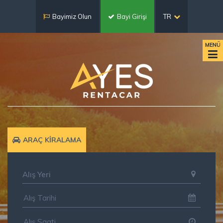
Bayimiz Olun
Bayi Girişi
TR
MENÜ
ARAÇ KİRALAMA
Alış Yeri