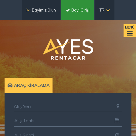
Bayimiz Olun
Bayi Girişi
TR
MENÜ
ARAÇ KİRALAMA
Alış Yeri