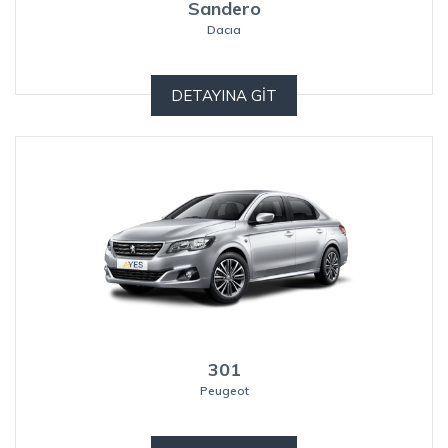
Sandero
Dacıa
DETAYINA GİT
301
Peugeot