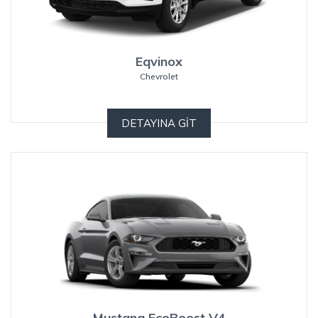
Eqvinox
Chevrolet
DETAYINA GİT
Mustang EcoBoost V4