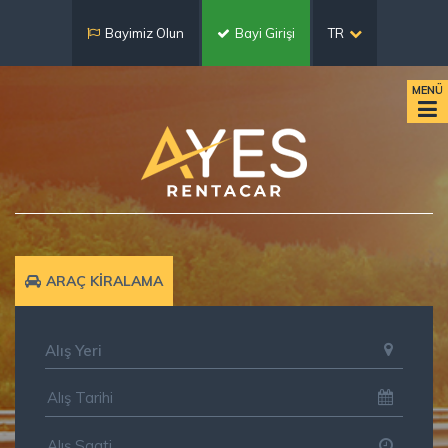
Bayimiz Olun
Bayi Girişi
TR
MENÜ
ARAÇ KİRALAMA
Alış Yeri