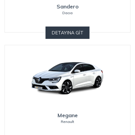
Sandero
Dacıa
DETAYINA GİT
Megane
Renault